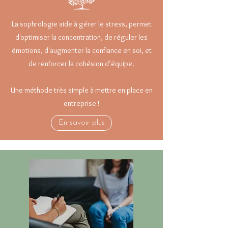
La sophrologie aide à gérer le stress, permet
d'optimiser la concentration, de réguler les
émotions, d'augmenter la confiance en soi, et
de renforcer la cohésion d’équipe.
Une méthode très simple à mettre en place en
entreprise !
En savoir plus