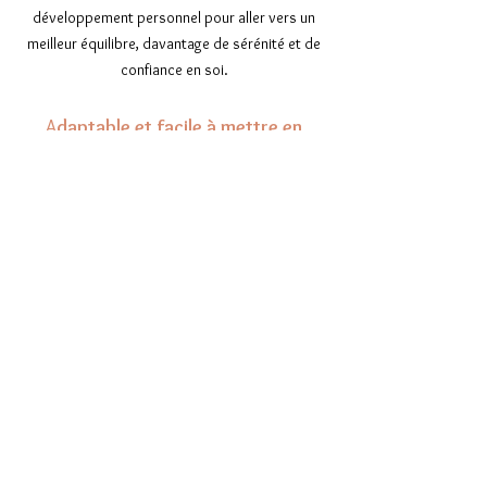
développement personnel pour aller vers un
meilleur équilibre, davantage de sérénité et de
confiance en soi.
A
daptable et facile à mettre en
oeuvre !
La sophrologie ne nécessite
aucun matériel
particulier
.
Elle
se pratique en
séance
collective
ou en
séance individuelle
; en
présentiel
ou à distance ; au travail ou à la
maison.
En savoir plus
Témoignages