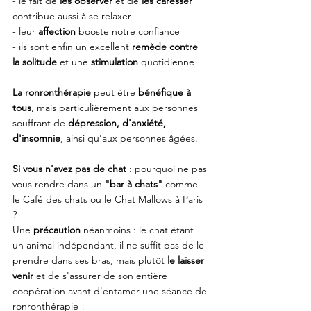
- le fait de 
les observer
 et de 
les caresser 
contribue aussi à se relaxer
- leur 
affection
 booste notre confiance
- ils sont enfin un excellent 
remède contre 
la solitude
 et une 
stimulation
 quotidienne
La ronronthérapie
 peut être 
bénéfique à 
tous
, mais particulièrement aux personnes 
souffrant de 
dépression, d'anxiété, 
d'insomnie
, ainsi qu'aux personnes âgées.
Si vous n'avez pas de chat
 : pourquoi ne pas 
vous rendre dans un 
"bar à chats"
 comme 
le Café des chats ou le Chat Mallows à Paris 
? 
Une 
précaution 
néanmoins : le chat étant 
un animal indépendant, il ne suffit pas de le 
prendre dans ses bras, mais plutôt
 le laisser 
venir
 et de s'assurer de son entière 
coopération avant d'entamer une séance de 
ronronthérapie ! 