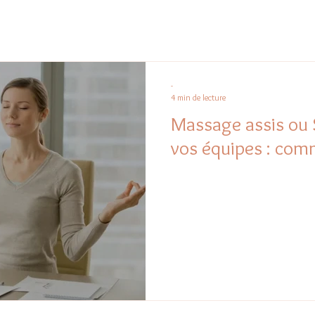
-
4 min de lecture
Massage assis ou 
vos équipes : comm