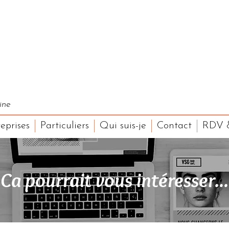
ine
eprises
Particuliers
Qui suis-je
Contact
RDV &
Ca pourrait vous intéresser...